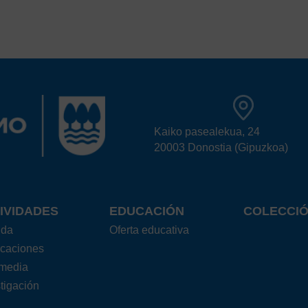
Kaiko pasealekua, 24
20003 Donostia (Gipuzkoa)
IVIDADES
EDUCACIÓN
COLECCI
nda
Oferta educativa
icaciones
imedia
tigación