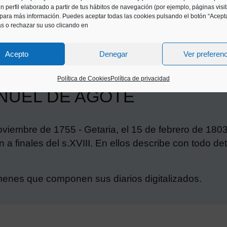
n perfil elaborado a partir de tus hábitos de navegación (por ejemplo, páginas visi
para más información. Puedes aceptar todas las cookies pulsando el botón “Acepta
as o rechazar su uso clicando en
Acepto
Denegar
Ver preferen
Política de Cookies
Política de privacidad
NUEL DE AGOTE
oviembre de 1755 - Getaria, el 15 de febrero de 180
ón a finales del s.XVIII. En ellos describe con todo 
menes que componen sus diarios digitalizados.