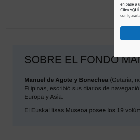
en base a u
Clica AQUÍ
configurarl
SOBRE EL FONDO MA
Manuel de Agote y Bonechea
(Getaria, n
Filipinas, escribió sus diarios de navegaci
Europa y Asia.
El Euskal Itsas Museoa posee los 19 volú