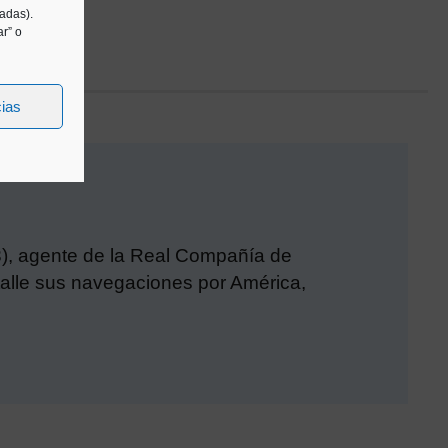
tadas).
r” o
cias
3), agente de la Real Compañía de
detalle sus navegaciones por América,