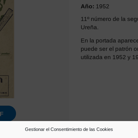
Año:
1952
11º número de la seg
Ureña.
En la portada aparece
puede ser el patrón o
utilizada en 1952 y 1
F
Gestionar el Consentimiento de las Cookies