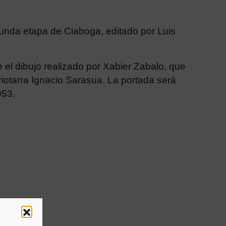
unda etapa de Ciaboga, editado por Luis
 el dibujo realizado por Xabier Zabalo, que
riotarra Ignacio Sarasua. La portada será
953.