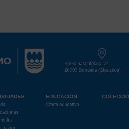
Kaiko pasealekua, 24
20003 Donostia (Gipuzkoa)
IVIDADES
EDUCACIÓN
COLECCI
nda
Oferta educativa
icaciones
imedia
tigación