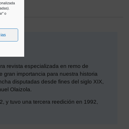
sonalizada
tadas).
r” o
cias
era revista especializada en remo de
 gran importancia para nuestra historia
cha disputadas desde fines del siglo XIX,
uel Olaizola.
2, y tuvo una tercera reedición en 1992,