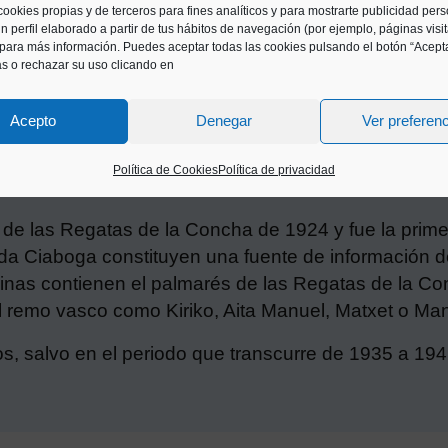
cookies propias y de terceros para fines analíticos y para mostrarte publicidad per
n perfil elaborado a partir de tus hábitos de navegación (por ejemplo, páginas visi
para más información. Puedes aceptar todas las cookies pulsando el botón “Acepta
as o rechazar su uso clicando en
Acepto
Denegar
Ver preferen
Política de Cookies
Política de privacidad
to de las Regatas de la Concha de 1924 y fue la prim
a Ciaboga constituyen una fuente de información de
inas contienen el palmarés de las Regatas de la Con
l remo vasco como Kiriko, Aita Manuel, Matxet o Man
os, salvo en el periodo que transcurre de 1935 a 194