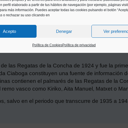
n perfil elaborado a partir de tus hábitos de navegación (por ejemplo, páginas visi
para más información. Puedes aceptar todas las cookies pulsando el botón “Acepta
as o rechazar su uso clicando en
Acepto
Denegar
Ver preferen
Política de Cookies
Política de privacidad
to de las Regatas de la Concha de 1924 y fue la prim
a Ciaboga constituyen una fuente de información de
inas contienen el palmarés de las Regatas de la Con
l remo vasco como Kiriko, Aita Manuel, Matxet o Man
os, salvo en el periodo que transcurre de 1935 a 194