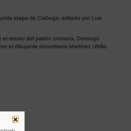
unda etapa de Ciaboga, editado por Luis
 el retrato del patrón oriotarra, Domingo
or el dibujante donostiarra Martínez Utrilla.
sonalizada