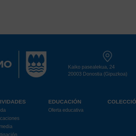
Kaiko pasealekua, 24
20003 Donostia (Gipuzkoa)
IVIDADES
EDUCACIÓN
COLECCI
nda
Oferta educativa
icaciones
imedia
tigación