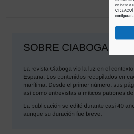
en base a u
Clica AQUÍ
configurarl
SOBRE CIABOGA
La revista Ciaboga vio la luz en el contex
España. Los contenidos recopilados en cad
marítima. Desde el primer número, sus pág
así como entrevistas a míticos patrones de
La publicación se editó durante casi 40 añ
aunque su duración fue breve.