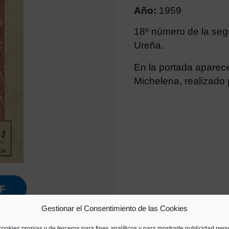
Año:
1959
18º número de la seg
Ureña.
En la portada aparece
Michelena, realizado p
F
Gestionar el Consentimiento de las Cookies
cookies propias y de terceros para fines analíticos y para mostrarte publicidad per