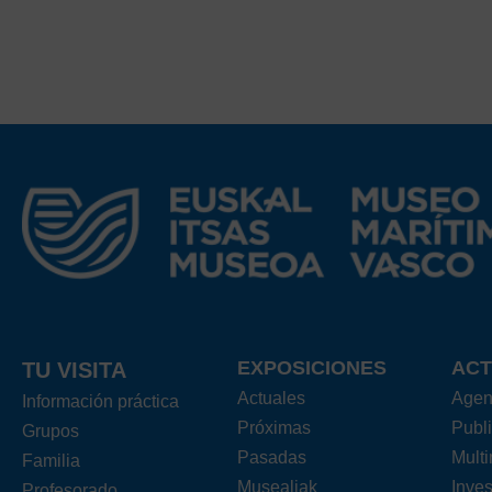
EXPOSICIONES
ACT
TU VISITA
Actuales
Age
Información práctica
Próximas
Publ
Grupos
Pasadas
Mult
Familia
Musealiak
Inves
Profesorado