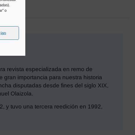
tadas).
r” o
cias
era revista especializada en remo de
 gran importancia para nuestra historia
cha disputadas desde fines del siglo XIX,
uel Olaizola.
2, y tuvo una tercera reedición en 1992,