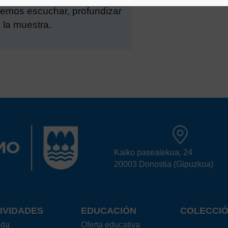
dremos escuchar, profundizar
 la muestra.
Kaiko pasealekua, 24
20003 Donostia (Gipuzkoa)
IVIDADES
EDUCACIÓN
COLECCI
nda
Oferta educativa