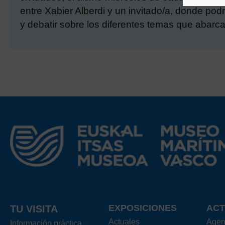
entre Xabier Alberdi y un invitado/a, donde po
y debatir sobre los diferentes temas que abarca
EXPOSICIONES
ACT
TU VISITA
Actuales
Age
Información práctica