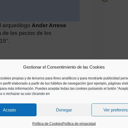
El arqueólogo
Ander Arrese
 de los pecios de los
15”.
Gestionar el Consentimiento de las Cookies
cookies propias y de terceros para fines analíticos y para mostrarte publicidad per
n perfil elaborado a partir de tus hábitos de navegación (por ejemplo, páginas visi
para más información. Puedes aceptar todas las cookies pulsando el botón “Acepta
as o rechazar su uso clicando en
Acepto
Denegar
Ver preferen
 La isla de los esclavos
Política de Cookies
Política de privacidad
elebraremos un encuentro