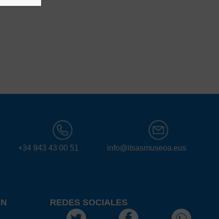
+34 943 43 00 51
info@itsasmuseoa.eus
ÓN
REDES SOCIALES