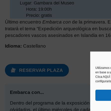
Lugar: Gambara del Museo
Hora: 19:00h
Precio: gratis
Último encuentro
Embarca con
de la primavera. 
tratará el tema
“Expedición arqueológica en busca
pescadores vascos asesinados en Islandia en 16
Idioma:
Castellano
Utilizamos 
RESERVAR PLAZA
en base a u
Clica AQUÍ
configurarl
Embarca con...
Dentro del programa de la exposición
Tromelin.
olvidado
s, el último miércoles de cada mes, c