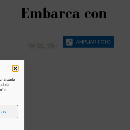
AMPLIAR FOTO
sonalizada
tadas).
r” o
cias