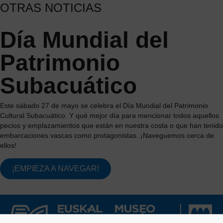
OTRAS NOTICIAS
Día Mundial del
Patrimonio
Subacuático
Este sábado 27 de mayo se celebra el Día Mundial del Patrimonio
Cultural Subacuático. Y qué mejor día para mencionar todos aquellos
pecios y emplazamientos que están en nuestra costa o que han tenido
embarcaciones vascas como protagonistas. ¡Naveguemos cerca de
ellos!
¡EMPIEZA A NAVEGAR!