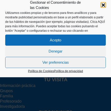
Gestionar el Consentimiento de
las Cookies
Utilizamos cookies propias y de terceros para fines analíticos y para
mostrarte publicidad personalizada en base a un perfil elaborado a partir
de tus hábitos de navegación (por ejemplo, páginas visitadas).
Clica AQUÍ
Kaiko pasealekua, 24
para más información. Puedes aceptar todas las cookies pulsando el
20003 Donostia (Gipuzkoa)
botón “Aceptar” o configurarlas o rechazar su uso clicando en
Acepto
+34 943 43 00 51
Denegar
Ver preferencias
info@itsasmuseoa.eus
Política de Cookies
Política de privacidad
TU VISITA
Información práctica
Grupos
Familia
Profesorado
Investigador/a