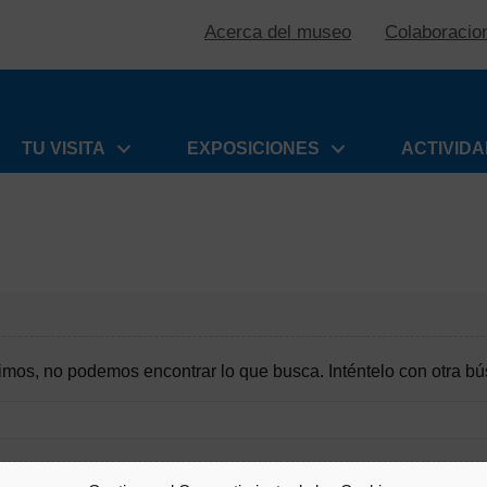
Acerca del museo
Colaboracio
TU VISITA
EXPOSICIONES
ACTIVID
imos, no podemos encontrar lo que busca. Inténtelo con otra b