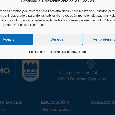
Gestionar el Consentimiento de las Cookies
cookies propias y de terceros para fines analíticos y para mostrarte publicidad per
n perfil elaborado a partir de tus hábitos de navegación (por ejemplo, páginas visi
para más información. Puedes aceptar todas las cookies pulsando el botón “Acepta
as o rechazar su uso clicando en
Acepto
Denegar
Ver preferen
Política de Cookies
Política de privacidad
Kaiko pasealekua, 24
20003 Donostia (Gipuzkoa)
IVIDADES
EDUCACIÓN
COLECCI
nda
Oferta educativa