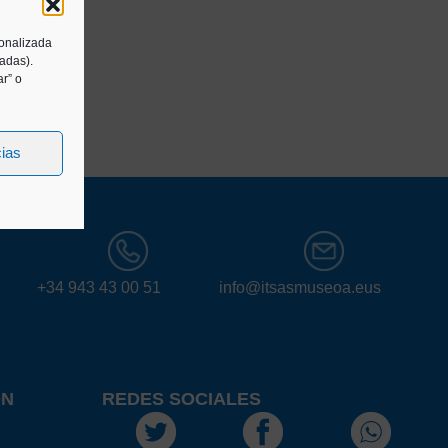
sonalizada
tadas).
r” o
cias
+34 943 43 00 51
info@itsasmuseoa.eus
ÓN
REDES SOCIALES