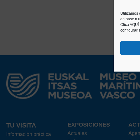
Utilizamos 
en base a u
Clica AQUÍ
configurarl
EXPOSICIONES
ACT
TU VISITA
Actuales
Age
Información práctica