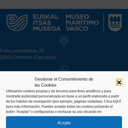
Kaiko pasealekua, 24
20003 Donostia (Gipuzkoa)
+34 943 43 00 51
Gestionar el Consentimiento de
las Cookies
Utilizamos cookies propias y de terceros para fines analíticos y para
mostrarte publicidad personalizada en base a un perfil elaborado a partir
info@itsasmuseoa.eus
de tus hábitos de navegación (por ejemplo, páginas visitadas).
Clica AQUÍ
para más información. Puedes aceptar todas las cookies pulsando el
botón “Aceptar” o configurarlas o rechazar su uso clicando en
TU VISITA
Acepto
Información práctica