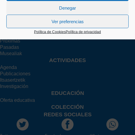
Grupos
Denegar
Familia
Profesorado
Investigador/a
Ver preferencias
EXPOSICIONES
Política de Cookies
Política de privacidad
Actuales
Próximas
Pasadas
Musealiak
ACTIVIDADES
Agenda
Publicaciones
Itsasertzetik
Investigación
EDUCACIÓN
Oferta educativa
COLECCIÓN
REDES SOCIALES