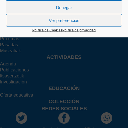
Grupos
Denegar
Familia
Profesorado
Investigador/a
Ver preferencias
EXPOSICIONES
Política de Cookies
Política de privacidad
Actuales
Próximas
Pasadas
Musealiak
ACTIVIDADES
Agenda
Publicaciones
Itsasertzetik
Investigación
EDUCACIÓN
Oferta educativa
COLECCIÓN
REDES SOCIALES