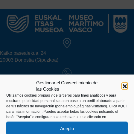
Kaiko pasealekua, 24
20003 Donostia (Gipuzkoa)
+34 943 43 00 51
Gestionar el Consentimiento de
las Cookies
Utilizamos cookies propias y de terceros para fines analíticos y para
mostrarte publicidad personalizada en base a un perfil elaborado a partir
info@itsasmuseoa.eus
de tus hábitos de navegación (por ejemplo, páginas visitadas).
Clica AQUÍ
para más información. Puedes aceptar todas las cookies pulsando el
botón “Aceptar” o configurarlas o rechazar su uso clicando en
TU VISITA
Acepto
Información práctica