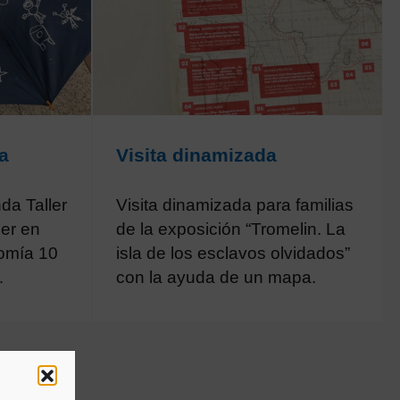
a
Visita dinamizada
da Taller
Visita dinamizada para familias
ler en
de la exposición “Tromelin. La
nomía 10
isla de los esclavos olvidados”
…
con la ayuda de un mapa.