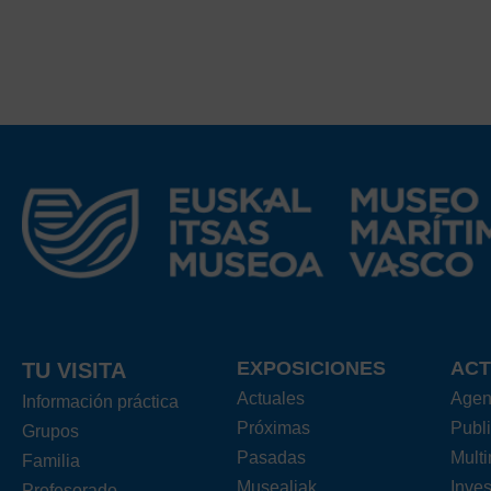
EXPOSICIONES
ACT
TU VISITA
Actuales
Age
Información práctica
Próximas
Publ
Grupos
Pasadas
Mult
Familia
Musealiak
Inves
Profesorado