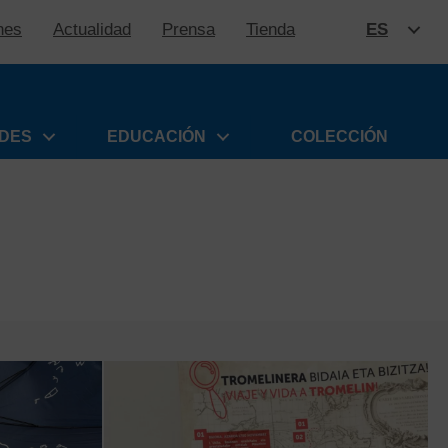
nes
Actualidad
Prensa
Tienda
ES
SALTAR
ADES
EDUCACIÓN
COLECCIÓN