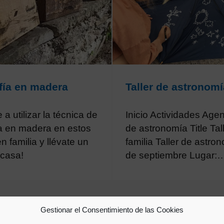
fía en madera
Taller de astronomí
a utilizar la técnica de
Inicio Actividades Agen
ía en madera en estos
de astronomía Title Tal
en familia y llévate un
familia Taller de astro
 casa!
de septiembre Lugar:
Gestionar el Consentimiento de las Cookies