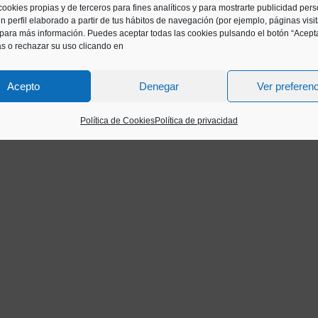
cookies propias y de terceros para fines analíticos y para mostrarte publicidad per
n perfil elaborado a partir de tus hábitos de navegación (por ejemplo, páginas visi
para más información. Puedes aceptar todas las cookies pulsando el botón “Acepta
as o rechazar su uso clicando en
Acepto
Denegar
Ver preferen
Política de Cookies
Política de privacidad