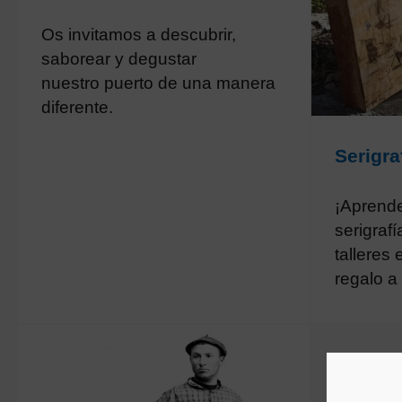
Os invitamos a descubrir,
saborear y degustar
nuestro puerto de una manera
diferente.
Serigra
¡Aprende 
serigraf
talleres 
regalo a