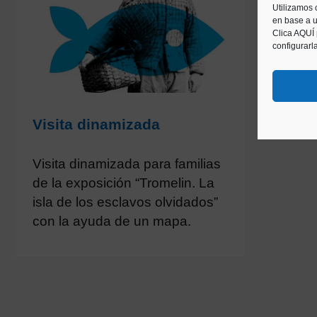
Utilizamos 
en base a u
Clica AQUÍ
configurarl
Visita dinamizada
Visita dinamizada para familias
de la exposición “Tromelin. La
isla de los esclavos olvidados”
con la ayuda de un mapa.