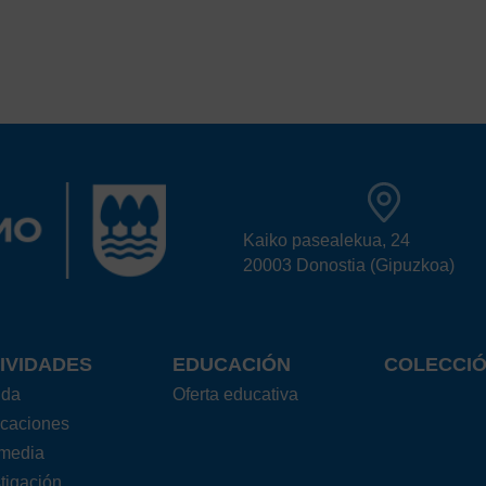
Kaiko pasealekua, 24
20003 Donostia (Gipuzkoa)
IVIDADES
EDUCACIÓN
COLECCI
nda
Oferta educativa
icaciones
imedia
tigación