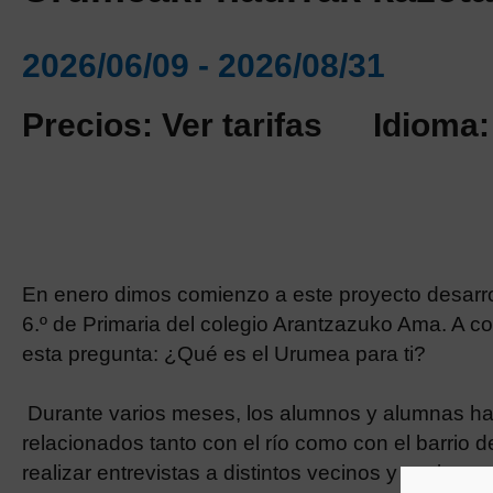
2026/06/09 - 2026/08/31
Precios: Ver tarifas
Idioma:
En enero dimos comienzo a este proyecto desarro
6.º de Primaria del colegio Arantzazuko Ama. A 
esta pregunta: ¿Qué es el Urumea para ti?
Durante varios meses, los alumnos y alumnas han
relacionados tanto con el río como con el barrio 
realizar entrevistas a distintos vecinos y vecinas.