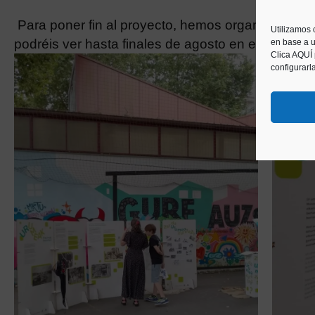
Para poner fin al proyecto, hemos organizado e
Utilizamos 
podréis ver hasta finales de agosto en el Museo.
en base a u
Clica AQUÍ
configurarl