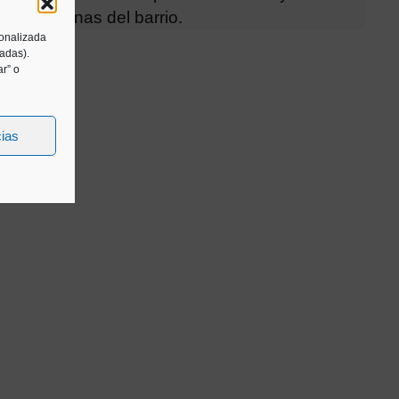
nos y vecinas del barrio.
sonalizada
tadas).
r” o
cias