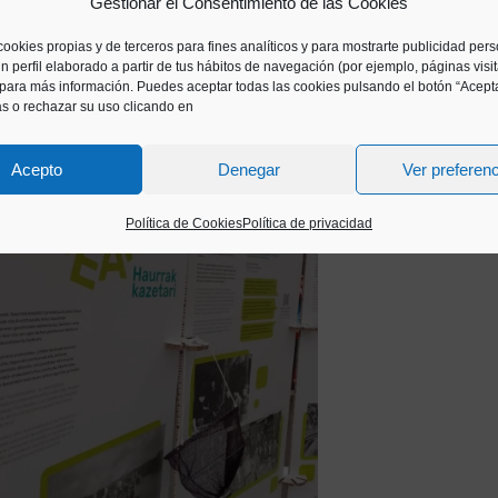
Gestionar el Consentimiento de las Cookies
a varios veci
sta pequeña exposición que
cookies propias y de terceros para fines analíticos y para mostrarte publicidad per
n perfil elaborado a partir de tus hábitos de navegación (por ejemplo, páginas visi
para más información. Puedes aceptar todas las cookies pulsando el botón “Acepta
as o rechazar su uso clicando en
Acepto
Denegar
Ver preferen
Política de Cookies
Política de privacidad