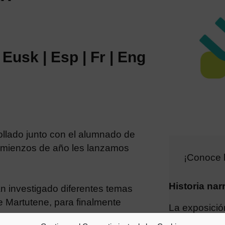
 Eusk | Esp | Fr | Eng
llado junto con el alumnado de
comienzos de año les lanzamos
¡Conoce l
Historia nar
 investigado diferentes temas
de Martutene, para finalmente
La exposició
muestran las