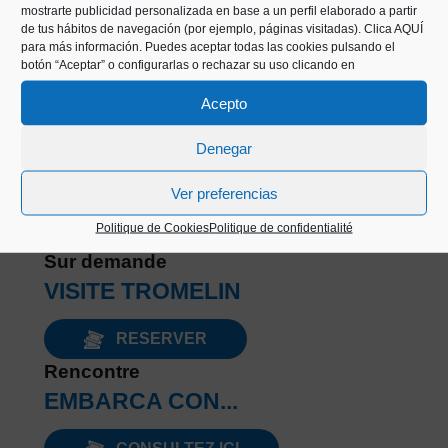
mostrarte publicidad personalizada en base a un perfil elaborado a partir
[soliloquy id="9667"]
de tus hábitos de navegación (por ejemplo, páginas visitadas).
Clica AQUÍ
para más información. Puedes aceptar todas las cookies pulsando el
botón “Aceptar” o configurarlas o rechazar su uso clicando en
Acepto
PROGRAMMATION
Denegar
Ver preferencias
Découvrez le programme d'activités:
Politique de Cookies
Politique de confidentialité
Sur demande
VISITE TROMELIN
RESERVER
Rencontre
EMBARCA CON...