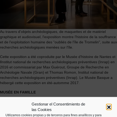
Au travers d'objets archéologiques, de maquettes et de matériel
graphique et audiovisuel, l'exposition montre l'histoire de la souffrance
et de l'exploitation humaine des “oubliés de l'île de Tromelin", suite aux
recherches archéologiques menées sur l'île.
Cette exposition a été coproduite par le Musée d'histoire de Nantes et
lInstitut national de recherches archéologiques préventives (Inrap) en
2016 et commissariat par Max Guérout, Groupe de Recherche en
Archéologie Navale (Gran) et Thomas Romon, Institut national de
recherches archéologiques préventives (Inrap). Le Musée Basque a
hébergé cette exposition en été-automme 2017.
MUSÉE EN FAMILLE
Les familles peuvent visiter l'exposition de manière autonome à l'aide
Gestionar el Consentimiento de
d'un plan gratuit pour les enfants de 6 à 12 ans, disponible à la
las Cookies
réception du musée pendant les heures d'ouverture.
Utilizamos cookies propias y de terceros para fines analíticos y para