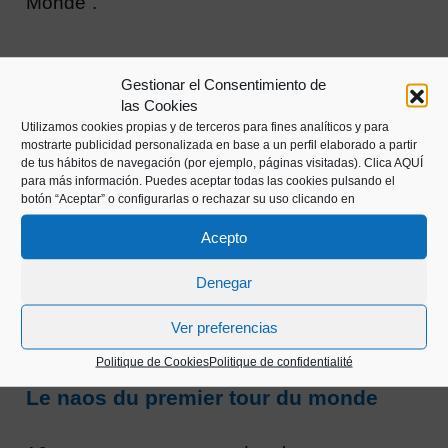
Monde”.
Gestionar el Consentimiento de
las Cookies
Utilizamos cookies propias y de terceros para fines analíticos y para
mostrarte publicidad personalizada en base a un perfil elaborado a partir
de tus hábitos de navegación (por ejemplo, páginas visitadas).
Clica AQUÍ
para más información. Puedes aceptar todas las cookies pulsando el
botón “Aceptar” o configurarlas o rechazar su uso clicando en
Acepto
Denegar
Ver preferencias
EXPOSITION VIRTUELLE
Politique de Cookies
Politique de confidentialité
Le naos du premier tour du monde