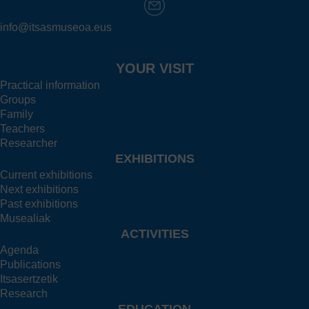
info@itsasmuseoa.eus
YOUR VISIT
Practical information
Groups
Family
Teachers
Researcher
EXHIBITIONS
Current exhibitions
Next exhibitions
Past exhibitions
Musealiak
ACTIVITIES
Agenda
Publications
Itsasertzetik
Research
EDUCATION