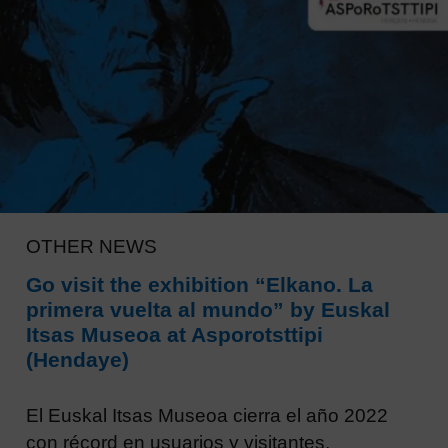
OTHER NEWS
Go visit the exhibition “Elkano. La
primera vuelta al mundo” by Euskal
Itsas Museoa at Asporotsttipi
(Hendaye)
El Euskal Itsas Museoa cierra el año 2022
con récord en usuarios y visitantes.