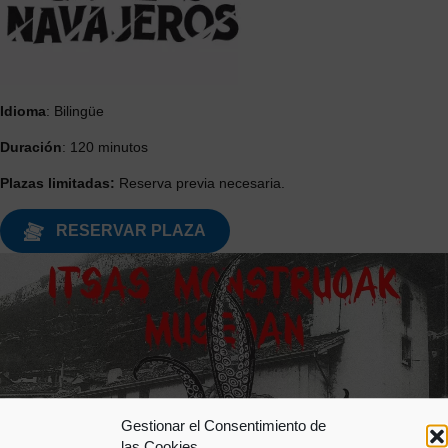
Idioma
: Bilingüe
Duración
: 120 minutos
Plazas limitadas:
Reserva previa necesaria.
RESERVAR PLAZA
Gestionar el Consentimiento de
las Cookies