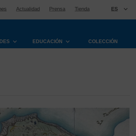
nes
Actualidad
Prensa
Tienda
ES
SALTAR
ADES
EDUCACIÓN
COLECCIÓN