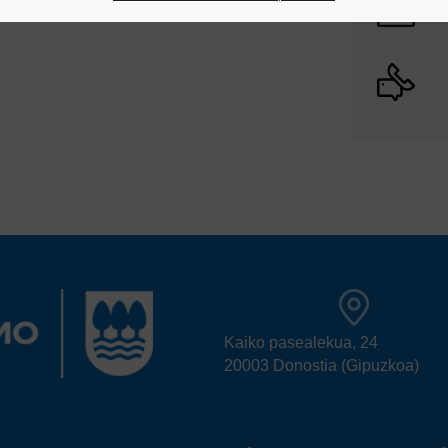
Kaiko pasealekua, 24
20003 Donostia (Gipuzkoa)