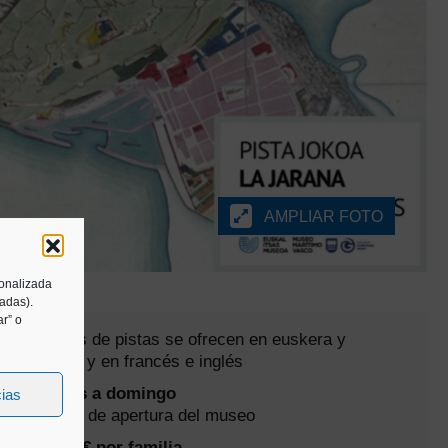
AMPLIAR FOTO
sonalizada
tadas).
r” o
Los juegos de pistas se ofrecen en euskera y
castellano y en francés e inglés
De martes a domingo
cias
En horario de apertura del museo
Precio: 3 € por familia