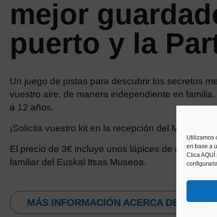
mejor guardad
puerto y la Par
Un juego de pistas para descubrir los secretos me
vuestro aire, de manera independiente en familia. 
a 12 años.
¡Solicita vuestro kit en la recepción del Museo en
Utilizamos 
en base a u
El precio de 3€ incluye unos lápices de colores para
Clica AQUÍ
familiar del Euskal Itsas Museoa.
configurarl
MÁS INFORMACIÓN ACERCA DEL PUER