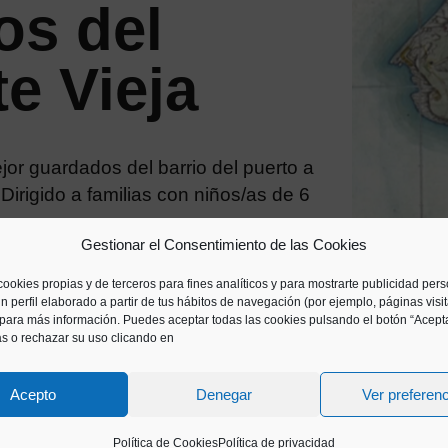
os del
te Vieja
jor guardados del barrio del puerto a
Dirigido a familias con niños/as de 6
Gestionar el Consentimiento de las Cookies
 el horario del museo!
cookies propias y de terceros para fines analíticos y para mostrarte publicidad per
n perfil elaborado a partir de tus hábitos de navegación (por ejemplo, páginas visi
 desarrollar la actividad y la tarjeta
para más información. Puedes aceptar todas las cookies pulsando el botón “Acepta
as o rechazar su uso clicando en
Acepto
Denegar
Ver preferen
TO DONOSTIARRA
Política de Cookies
Política de privacidad