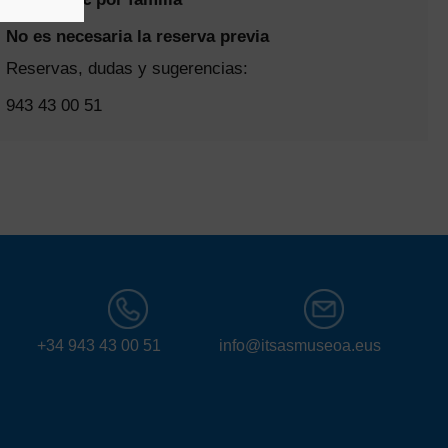
No es necesaria la reserva previa
Reservas, dudas y sugerencias:
943 43 00 51
+34 943 43 00 51
info@itsasmuseoa.eus