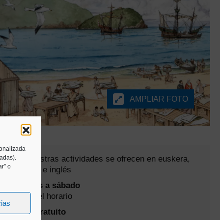
AMPLIAR FOTO
sonalizada
Todas nuestras actividades se ofrecen en euskera,
tadas).
r” o
castellano e inglés
De martes a sábado
Consulta el horario
cias
Precio: Gratuito