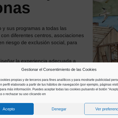
onas
o y sus programas a todas las
con diferentes centros, asociaciones
n riesgo de exclusión social, para
iseñar la experiencia adecuada a
Gestionar el Consentimiento de las Cookies
cookies propias y de terceros para fines analíticos y para mostrarte publicidad per
n perfil elaborado a partir de tus hábitos de navegación (por ejemplo, páginas visi
para más información. Puedes aceptar todas las cookies pulsando el botón “Acepta
as o rechazar su uso clicando en
Acepto
Denegar
Ver preferen