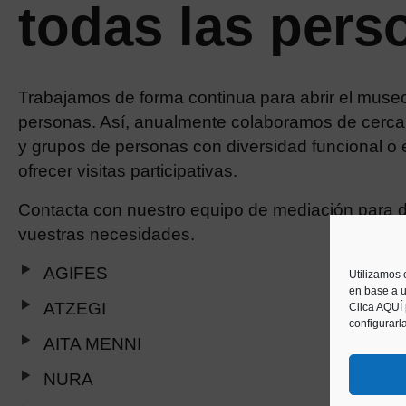
todas las pers
Trabajamos de forma continua para abrir el muse
personas. Así, anualmente colaboramos de cerca 
y grupos de personas con diversidad funcional o e
ofrecer visitas participativas.
Contacta con nuestro equipo de mediación para d
vuestras necesidades.
AGIFES
Utilizamos 
en base a u
ATZEGI
Clica AQUÍ
configurarl
AITA MENNI
NURA