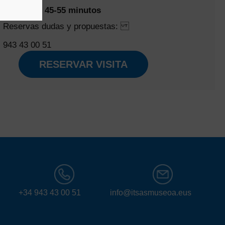
Duración: 45-55 minutos
Reservas dudas y propuestas:
943 43 00 51
RESERVAR VISITA
+34 943 43 00 51
info@itsasmuseoa.eus