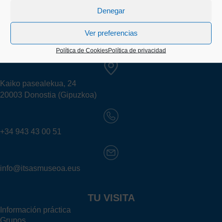
Denegar
Ver preferencias
Política de Cookies
Política de privacidad
Kaiko pasealekua, 24
20003 Donostia (Gipuzkoa)
+34 943 43 00 51
info@itsasmuseoa.eus
TU VISITA
Información práctica
Grupos