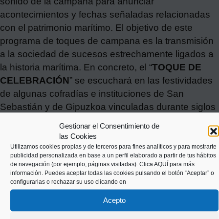
sonido de la campana para anunciar
acontecimientos y fechas señaladas relacionadas
con el patrimonio marítimo. El objetivo de este
programa de toques de campana es la transmisión
a la sociedad de sucesos estrechamente ligados a
la historia marítima. En concreto, el “
TOQUE DE
CELEBRACIÓN
” se escuchará en las festividades
de algunas cofradías e instituciones de San
Sebastián y de Gipuzkoa vinculadas durante siglos
con las actividades marítimas.
Gestionar el Consentimiento de
las Cookies
Utilizamos cookies propias y de terceros para fines analíticos y para mostrarte
publicidad personalizada en base a un perfil elaborado a partir de tus hábitos
de navegación (por ejemplo, páginas visitadas).
Clica AQUÍ
para más
información. Puedes aceptar todas las cookies pulsando el botón “Aceptar” o
configurarlas o rechazar su uso clicando en
Acepto