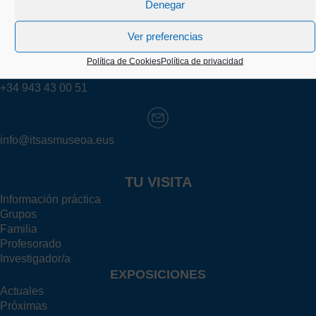
Denegar
Kaiko pasealekua, 24
20003 Donostia (Gipuzkoa)
Ver preferencias
Política de Cookies
Política de privacidad
+34 943 43 00 51
info@itsasmuseoa.eus
TU VISITA
Información práctica
Grupos
Familia
Profesorado
Investigador/a
EXPOSICIONES
Actuales
Próximas