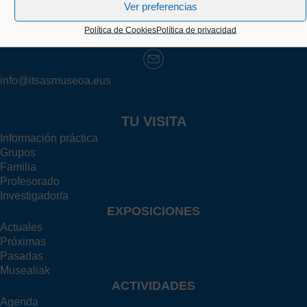
Ver preferencias
+34 943 43 00 51
Política de Cookies
Política de privacidad
info@itsasmuseoa.eus
TU VISITA
Información práctica
Grupos
Familia
Profesorado
Investigador/a
EXPOSICIONES
Actuales
Próximas
Pasadas
Musealiak
ACTIVIDADES
Agenda