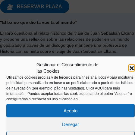
RESERVAR PLAZA
“El barco que dio la vuelta al mundo”
El libro cuestiona el relato histórico del viaje de Juan Sebastián Elkano
y propone una reflexión sobre las relaciones de poder en un mundo
globalizado a través de un diálogo que mantiene una profesora de
Historia con su nieta sobre el viaje de Juan Sebastián Elkano.
Gestionar el Consentimiento de
las Cookies
Utilizamos cookies propias y de terceros para fines analíticos y para mostrarte
publicidad personalizada en base a un perfil elaborado a partir de tus hábitos
de navegación (por ejemplo, páginas visitadas).
Clica AQUÍ
para más
información. Puedes aceptar todas las cookies pulsando el botón “Aceptar” o
configurarlas o rechazar su uso clicando en
Acepto
Kaiko pasealekua, 24
Denegar
20003 Donostia (Gipuzkoa)