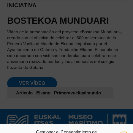
INICIATIVA
BOSTEKOA MUNDUARI
Vídeo de la presentación del proyecto «Bostekoa Munduari»,
creado con el objetivo de celebrar el 500 aniversario de la
Primera Vuelta al Mundo de Elcano, impulsado por el
Ayuntamiento de Getaria y Fundación Elkano. El pueblo ha
sido decorado con vistosas banderolas para celebrar este
aniversario realizado por los y las alumnos/as del colegio
Ituzaeta de Getaria.
VER VÍDEO
Artículo
Elkano
Primeravueltaalmundo
Gestionar el Consentimiento de