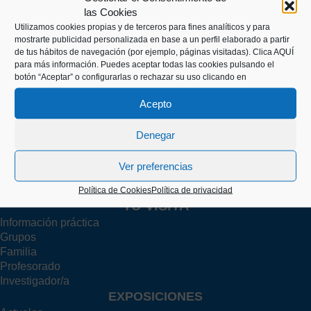
las Cookies
Utilizamos cookies propias y de terceros para fines analíticos y para
mostrarte publicidad personalizada en base a un perfil elaborado a partir
Kaiko pasealekua, 24
de tus hábitos de navegación (por ejemplo, páginas visitadas).
Clica AQUÍ
20003 Donostia (Gipuzkoa)
para más información. Puedes aceptar todas las cookies pulsando el
botón “Aceptar” o configurarlas o rechazar su uso clicando en
Acepto
+34 943 43 00 51
Denegar
info@itsasmuseoa.eus
Ver preferencias
Política de Cookies
Política de privacidad
TU VISITA
Información práctica
Grupos
Familia
Profesorado
Investigador/a
EXPOSICIONES