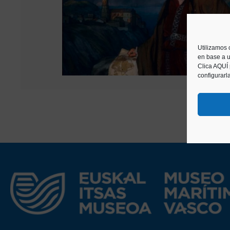
Utilizamos 
en base a u
Clica AQUÍ
configurarl