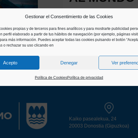
Exposición virtual para G
Gestionar el Consentimiento de las Cookies
vuelta al mundo.
cookies propias y de terceros para fines analíticos y para mostrarte publicidad per
n perfil elaborado a partir de tus hábitos de navegación (por ejemplo, páginas visi
ACCEDER
para más información. Puedes aceptar todas las cookies pulsando el botón “Acepta
as o rechazar su uso clicando en
Elkano
Exposición virtual
Acepto
Denegar
Ver preferen
Política de Cookies
Política de privacidad
Kaiko pasealekua, 24
20003 Donostia (Gipuzkoa)