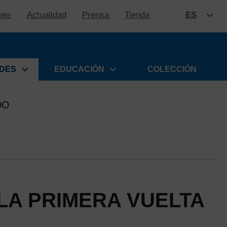
nes
Actualidad
Prensa
Tienda
ES
SALTAR
ADES
EDUCACIÓN
COLECCIÓN
DO
LA PRIMERA VUELTA