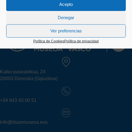
Acepto
Denegar
Ver preferencias
Política de Cookies
Política de privacidad
Kaiko pasealekua, 24
20003 Donostia (Gipuzkoa)
+34 943 43 00 51
info@itsasmuseoa.eus