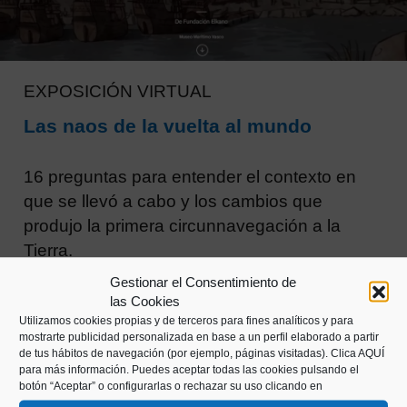
EXPOSICIÓN VIRTUAL
Las naos de la vuelta al mundo
16 preguntas para entender el contexto en
que se llevó a cabo y los cambios que
produjo la primera circunnavegación a la
Tierra.
Gestionar el Consentimiento de
las Cookies
Utilizamos cookies propias y de terceros para fines analíticos y para
mostrarte publicidad personalizada en base a un perfil elaborado a partir
de tus hábitos de navegación (por ejemplo, páginas visitadas).
Clica AQUÍ
para más información. Puedes aceptar todas las cookies pulsando el
botón “Aceptar” o configurarlas o rechazar su uso clicando en