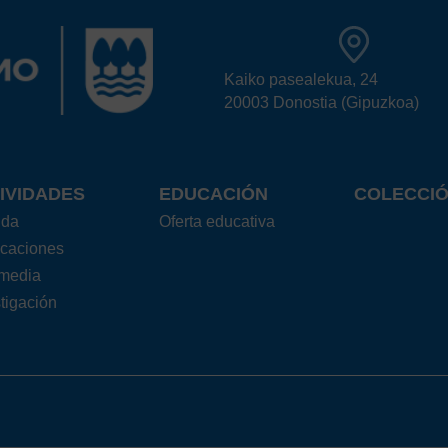
Kaiko pasealekua, 24
20003 Donostia (Gipuzkoa)
IVIDADES
EDUCACIÓN
COLECCI
nda
Oferta educativa
icaciones
imedia
tigación