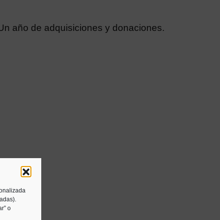
 Un año de adquisiciones y donaciones.
sonalizada
tadas).
r” o