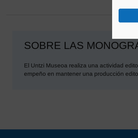
SOBRE LAS MONOGR
El Untzi Museoa realiza una actividad editor
empeño en mantener una producción editori