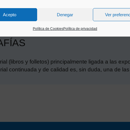
Acepto
Denegar
Ver preferen
Política de Cookies
Política de privacidad
AFÍAS
ial (libros y folletos) principalmente ligada a las e
al continuada y de calidad es, sin duda, una de las