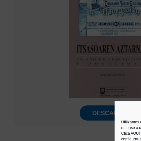
DESCARGAR
Utilizamos 
en base a u
Clica AQUÍ
configurarl