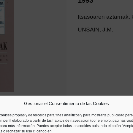
1993
Itsasoaren aztarnak.
UNSAIN, J.M.
Gestionar el Consentimiento de las Cookies
cookies propias y de terceros para fines analíticos y para mostrarte publicidad per
n perfil elaborado a partir de tus hábitos de navegación (por ejemplo, páginas visi
para más información. Puedes aceptar todas las cookies pulsando el botón “Acepta
as o rechazar su uso clicando en