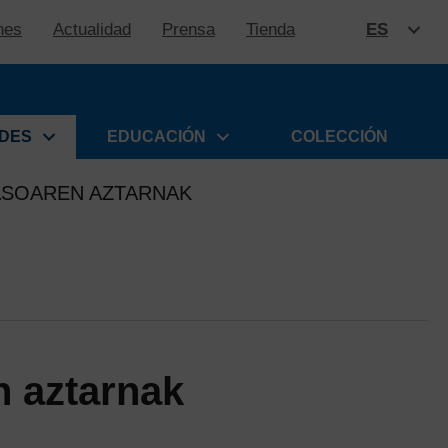
nes
Actualidad
Prensa
Tienda
ES
SALTAR
ADES
EDUCACIÓN
COLECCIÓN
ASOAREN AZTARNAK
n aztarnak