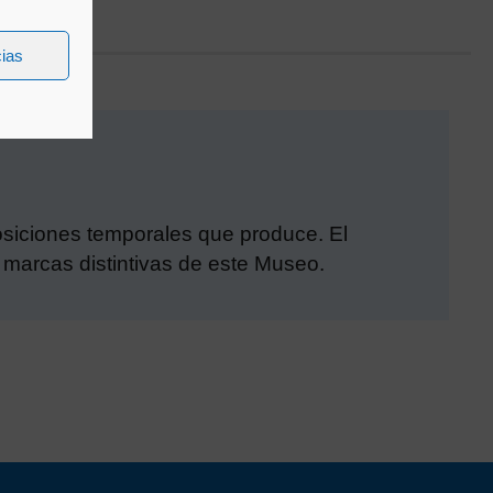
cias
xposiciones temporales que produce. El
 marcas distintivas de este Museo.