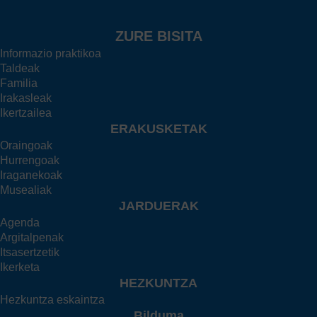
ZURE BISITA
Informazio praktikoa
Taldeak
Familia
Irakasleak
Ikertzailea
ERAKUSKETAK
Oraingoak
Hurrengoak
Iraganekoak
Musealiak
JARDUERAK
Agenda
Argitalpenak
Itsasertzetik
Ikerketa
HEZKUNTZA
Hezkuntza eskaintza
Bilduma