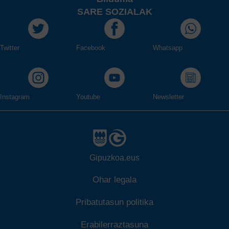
SARE SOZIALAK
Twitter
Facebook
Whatsapp
Instagram
Youtube
Newsletter
Gipuzkoa.eus
Ohar legala
Pribatutasun politika
Erabilerraztasuna