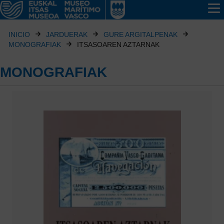
INICIO
JARDUERAK
GURE ARGITALPENAK
MONOGRAFIAK
ITSASOAREN AZTARNAK
MONOGRAFIAK