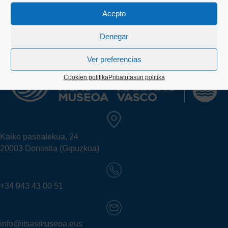
Acepto
Denegar
Ver preferencias
Cookien politika
Pribatutasun politika
Kaiko pasealekua, 24
20003 Donostia (Gipuzkoa)
+34 943 43 00 51
info@itsasmuseoa.eus