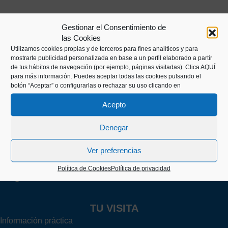
Gestionar el Consentimiento de
las Cookies
Utilizamos cookies propias y de terceros para fines analíticos y para
mostrarte publicidad personalizada en base a un perfil elaborado a partir
de tus hábitos de navegación (por ejemplo, páginas visitadas).
Clica AQUÍ
para más información. Puedes aceptar todas las cookies pulsando el
botón “Aceptar” o configurarlas o rechazar su uso clicando en
Kaiko pasealekua, 24
20003 Donostia (Gipuzkoa)
Acepto
Denegar
+34 943 43 00 51
Ver preferencias
Política de Cookies
Política de privacidad
info@itsasmuseoa.eus
TU VISITA
Información práctica