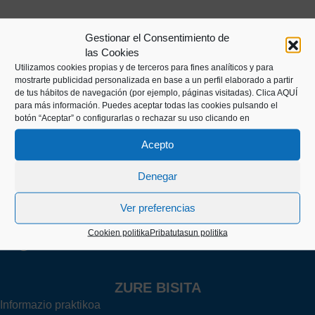
Gestionar el Consentimiento de
las Cookies
Utilizamos cookies propias y de terceros para fines analíticos y para
mostrarte publicidad personalizada en base a un perfil elaborado a partir
de tus hábitos de navegación (por ejemplo, páginas visitadas).
Clica AQUÍ
para más información. Puedes aceptar todas las cookies pulsando el
botón “Aceptar” o configurarlas o rechazar su uso clicando en
Kaiko pasealekua, 24
20003 Donostia (Gipuzkoa)
Acepto
Denegar
+34 943 43 00 51
Ver preferencias
Cookien politika
Pribatutasun politika
info@itsasmuseoa.eus
ZURE BISITA
Informazio praktikoa