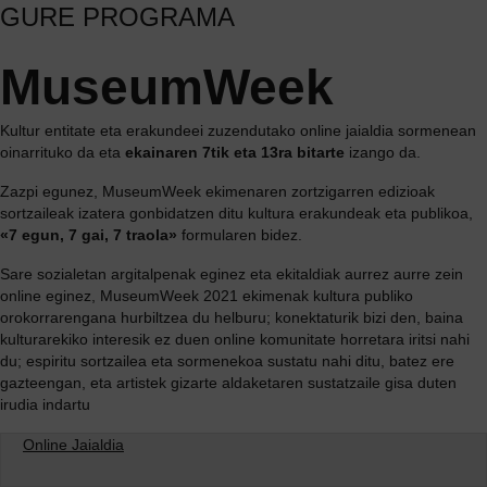
GURE PROGRAMA
MuseumWeek
Kultur entitate eta erakundeei zuzendutako online jaialdia sormenean
oinarrituko da eta
ekainaren 7tik eta 13ra bitarte
izango da.
Zazpi egunez, MuseumWeek ekimenaren zortzigarren edizioak
sortzaileak izatera gonbidatzen ditu kultura erakundeak eta publikoa,
«7 egun, 7 gai, 7 traola»
formularen bidez.
Sare sozialetan argitalpenak eginez eta ekitaldiak aurrez aurre zein
online eginez, MuseumWeek 2021 ekimenak kultura publiko
orokorrarengana hurbiltzea du helburu; konektaturik bizi den, baina
kulturarekiko interesik ez duen online komunitate horretara iritsi nahi
du; espiritu sortzailea eta sormenekoa sustatu nahi ditu, batez ere
gazteengan, eta artistek gizarte aldaketaren sustatzaile gisa duten
irudia indartu
Online Jaialdia