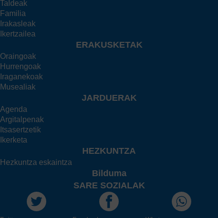
Taldeak
Familia
Irakasleak
Ikertzailea
ERAKUSKETAK
Oraingoak
Hurrengoak
Iraganekoak
Musealiak
JARDUERAK
Agenda
Argitalpenak
Itsasertzetik
Ikerketa
HEZKUNTZA
Hezkuntza eskaintza
Bilduma
SARE SOZIALAK