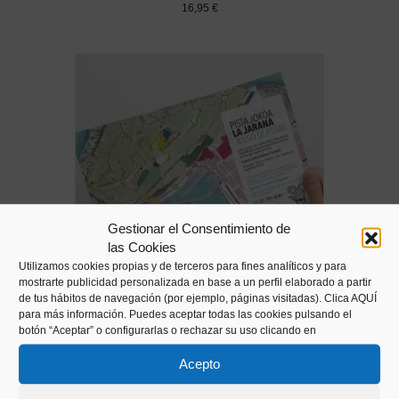
16,95
€
Gestionar el Consentimiento de
las Cookies
Utilizamos cookies propias y de terceros para fines analíticos y para
mostrarte publicidad personalizada en base a un perfil elaborado a partir
de tus hábitos de navegación (por ejemplo, páginas visitadas).
Clica AQUÍ
para más información. Puedes aceptar todas las cookies pulsando el
Juego de pistas La Jarana
botón “Aceptar” o configurarlas o rechazar su uso clicando en
3,00
€
Acepto