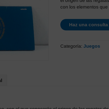
el origen de las regatas
con los elementos que 
Haz una consulta
Categoría:
Juegos
l
 con el que conocerás el origen de las regatas de tr