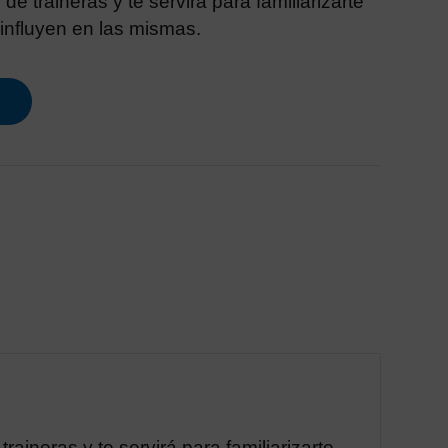
 de traineras y te servirá para familiarizarte
influyen en las mismas.
aineras y te servirá para familiarizarte