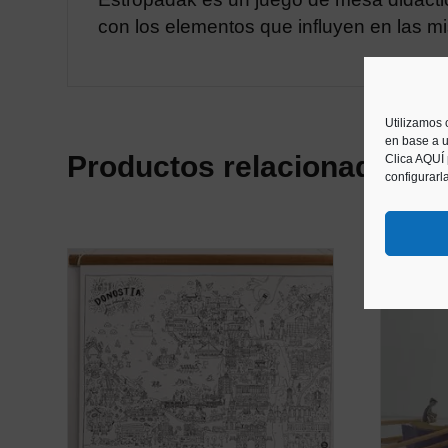
con los elementos que influyen en las mi
Utilizamos 
en base a u
Productos relacionados
Clica AQUÍ
configurarl