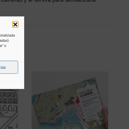
sonalizada
tadas).
r” o
cias