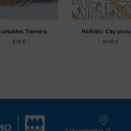
ortables Trainera
Hirikids: City pict
8,00
€
10,95
€
Kaiko pasealekua, 24