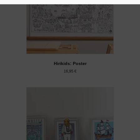
Hirikids: Poster
16,95
€