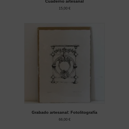
Cuaderno artesanal
15,00
€
Grabado artesanal: Fotolitografía
66,00
€