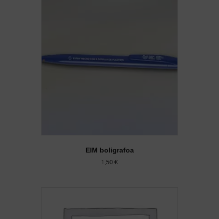
EIM boligrafoa
1,50
€