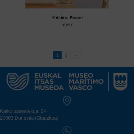
Hirikids: Poster
16,95
€
1
2
→
Kaiko pasealekua, 24
20003 Donostia (Gipuzkoa)