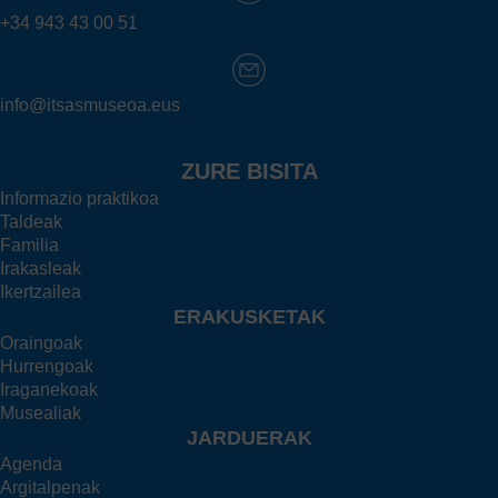
+34 943 43 00 51
info@itsasmuseoa.eus
ZURE BISITA
Informazio praktikoa
Taldeak
Familia
Irakasleak
Ikertzailea
ERAKUSKETAK
Oraingoak
Hurrengoak
Iraganekoak
Musealiak
JARDUERAK
Agenda
Argitalpenak