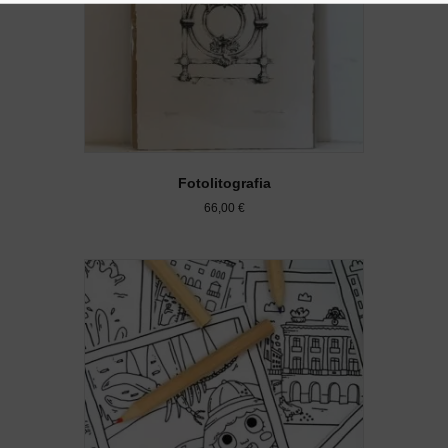
Fotolitografia
66,00
€