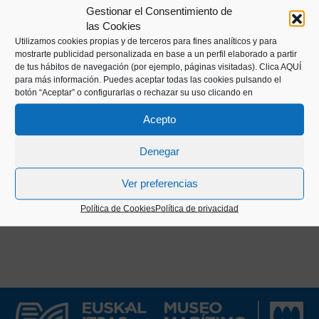
Gestionar el Consentimiento de
de las Regatas de la Concha disputadas desde
las Cookies
fines del siglo XIX, así como entrevistas a míticos
Utilizamos cookies propias y de terceros para fines analíticos y para
patrones del remo vasco como Kiriko, Aita Manuel,
mostrarte publicidad personalizada en base a un perfil elaborado a partir
de tus hábitos de navegación (por ejemplo, páginas visitadas).
Clica AQUÍ
Matxet o Manuel Olaizola.
para más información. Puedes aceptar todas las cookies pulsando el
botón “Aceptar” o configurarlas o rechazar su uso clicando en
La publicación se editó durante casi 40 años, salvo
Acepto
en el periodo que transcurre de 1935 a 1942, y tuvo
una tercera reedición en 1992, aunque su duración
Denegar
fue breve.
Ver preferencias
Política de Cookies
Política de privacidad