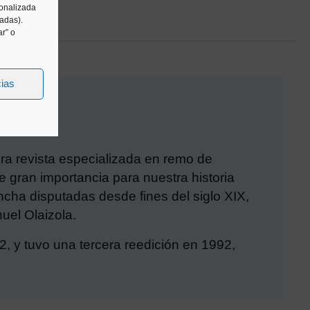
sonalizada
tadas).
r” o
cias
era revista especializada en remo de
 gran importancia para nuestra historia
cha disputadas desde fines del siglo XIX,
uel Olaizola.
2, y tuvo una tercera reedición en 1992,