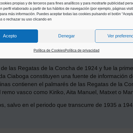
cookies propias y de terceros para fines analíticos y para mostrarte publicidad per
n perfil elaborado a partir de tus hábitos de navegación (por ejemplo, páginas visi
para más información. Puedes aceptar todas las cookies pulsando el botón “Acepta
as o rechazar su uso clicando en
Acepto
Denegar
Ver preferen
Política de Cookies
Política de privacidad
to de las Regatas de la Concha de 1924 y fue la prim
a Ciaboga constituyen una fuente de información de
inas contienen el palmarés de las Regatas de la Con
l remo vasco como Kiriko, Aita Manuel, Matxet o Man
os, salvo en el periodo que transcurre de 1935 a 194