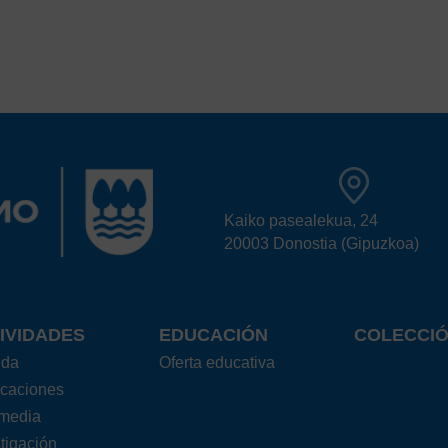
Kaiko pasealekua, 24
20003 Donostia (Gipuzkoa)
IVIDADES
EDUCACIÓN
COLECCI
nda
Oferta educativa
icaciones
imedia
tigación