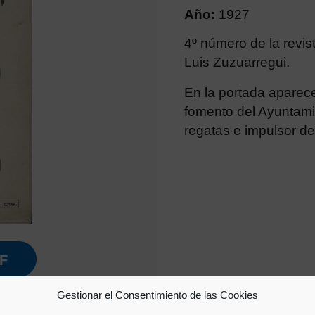
Año:
1927
4º número de la revi
Luis Zuzuarregui.
En la portada aparece
fomento del Ayuntami
regatas e impulsor de
F
Gestionar el Consentimiento de las Cookies