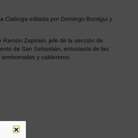
sta Ciaboga editada por Domingo Bontigui y
 Ramón Zapirain, jefe de la sección de
ento de San Sebastián, entusiasta de las
 tamborradas y caldereros.