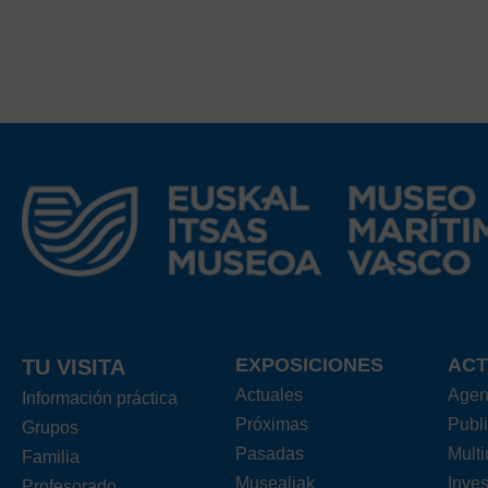
EXPOSICIONES
ACT
TU VISITA
Actuales
Age
Información práctica
Próximas
Publ
Grupos
Pasadas
Mult
Familia
Musealiak
Inves
Profesorado