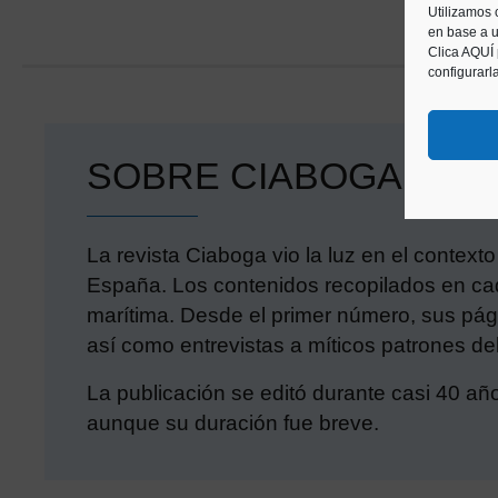
Utilizamos 
en base a u
Clica AQUÍ
configurarl
SOBRE CIABOGA
La revista Ciaboga vio la luz en el contex
España. Los contenidos recopilados en cad
marítima. Desde el primer número, sus pág
así como entrevistas a míticos patrones de
La publicación se editó durante casi 40 añ
aunque su duración fue breve.