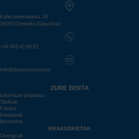
Kaiko pasealekua, 24
20003 Donostia (Gipuzkoa)
+34 943 43 00 51
info@itsasmuseoa.eus
ZURE BISITA
Informazio praktikoa
Taldeak
Familia
Irakasleak
Ikertzailea
ERAKUSKETAK
Oraingoak