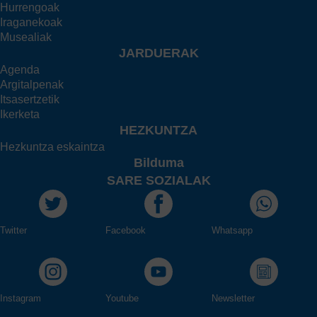
Hurrengoak
Iraganekoak
Musealiak
JARDUERAK
Agenda
Argitalpenak
Itsasertzetik
Ikerketa
HEZKUNTZA
Hezkuntza eskaintza
Bilduma
SARE SOZIALAK
Twitter
Facebook
Whatsapp
Instagram
Youtube
Newsletter