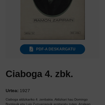
PDF-A DESKARGATU
Ciaboga 4. zbk.
Urtea:
1927
Ciaboga aldizkariko 4. zenbakia. Aldizkari hau Domingo
Bontiguik eta Luis Zuzuarreguik argitaratu zuten. Azalean,