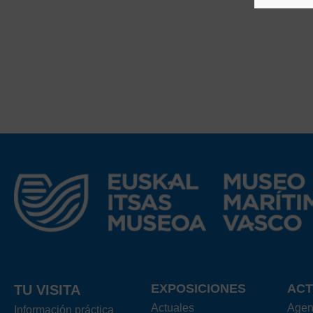
EXPOSICIONES
ACT
TU VISITA
Actuales
Age
Información práctica