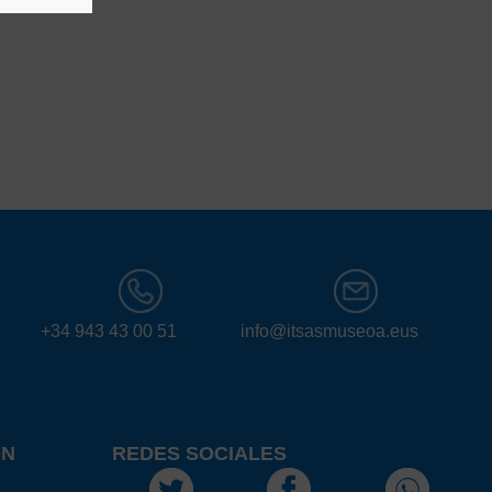
+34 943 43 00 51
info@itsasmuseoa.eus
ÓN
REDES SOCIALES