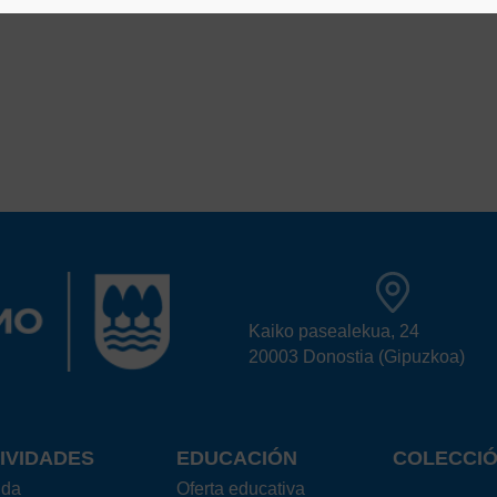
Kaiko pasealekua, 24
20003 Donostia (Gipuzkoa)
IVIDADES
EDUCACIÓN
COLECCI
nda
Oferta educativa