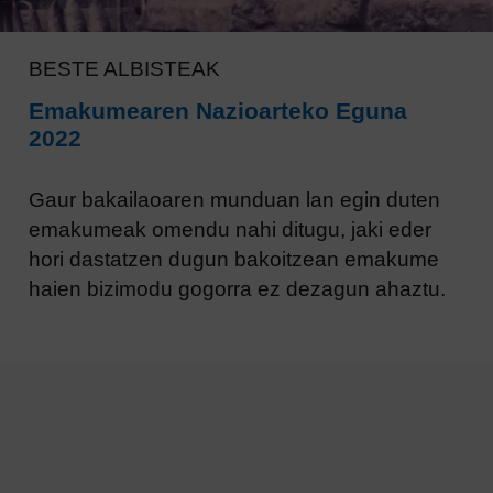
BESTE ALBISTEAK
Emakumearen Nazioarteko Eguna
2022
Gaur bakailaoaren munduan lan egin duten
emakumeak omendu nahi ditugu, jaki eder
hori dastatzen dugun bakoitzean emakume
haien bizimodu gogorra ez dezagun ahaztu.