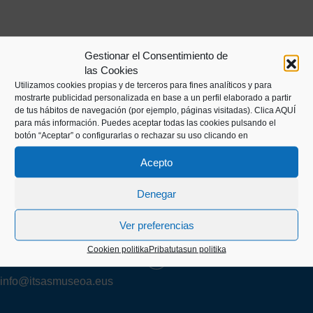
Gestionar el Consentimiento de
las Cookies
Utilizamos cookies propias y de terceros para fines analíticos y para
mostrarte publicidad personalizada en base a un perfil elaborado a partir
de tus hábitos de navegación (por ejemplo, páginas visitadas).
Clica AQUÍ
para más información. Puedes aceptar todas las cookies pulsando el
botón “Aceptar” o configurarlas o rechazar su uso clicando en
Kaiko pasealekua, 24
Acepto
20003 Donostia (Gipuzkoa)
Denegar
Ver preferencias
+34 943 43 00 51
Cookien politika
Pribatutasun politika
info@itsasmuseoa.eus