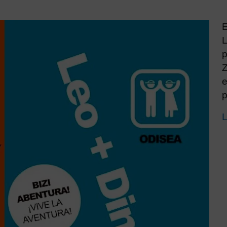
E
L
p
Z
e
p
L