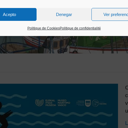
Acepto
Denegar
Ver preferen
Politique de Cookies
Politique de confidentialité
O
c
v
u
L