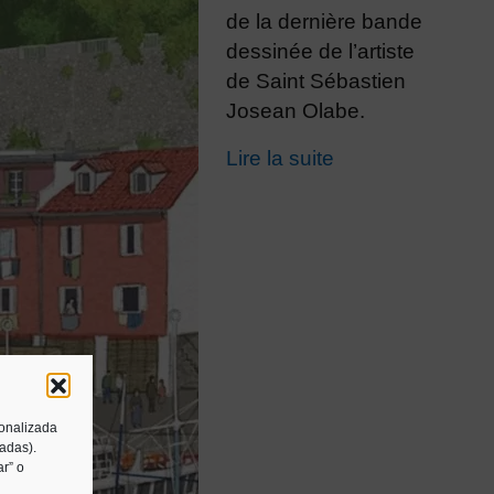
de la dernière bande
dessinée de l’artiste
de Saint Sébastien
Josean Olabe.
Lire la suite
sonalizada
tadas).
r” o