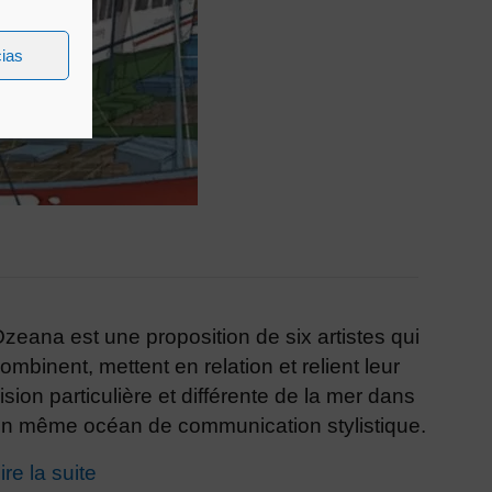
cias
zeana est une proposition de six artistes qui
ombinent, mettent en relation et relient leur
ision particulière et différente de la mer dans
n même océan de communication stylistique.
ire la suite