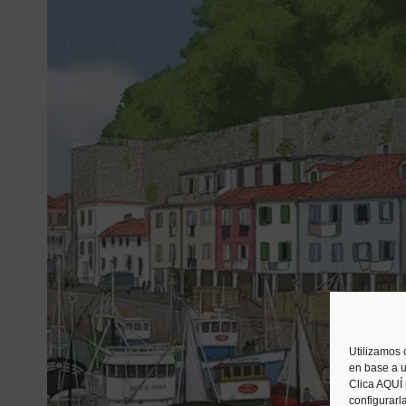
Utilizamos 
en base a u
Clica AQUÍ
configurarl