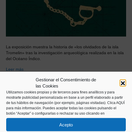
La exposición muestra la historia de «los olvidados de la isla
Tromelin» tras la investigación arqueológica realizada en la isla
del Océano Índico.
Leer más
Gestionar el Consentimiento de
las Cookies
Utilizamos cookies propias y de terceros para fines analíticos y para
mostrarte publicidad personalizada en base a un perfil elaborado a partir
de tus hábitos de navegación (por ejemplo, páginas visitadas).
Clica AQUÍ
para más información. Puedes aceptar todas las cookies pulsando el
botón “Aceptar” o configurarlas o rechazar su uso clicando en
Acepto