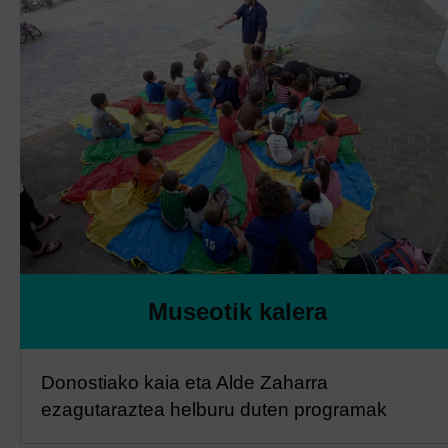
Museotik kalera
Donostiako kaia eta Alde Zaharra
ezagutaraztea helburu duten programak