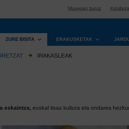
Museoari buruz
Kolabor
ZURE BISITA
ERAKUSKETAK
JARD
URETZAT
IRAKASLEAK
a eskaintza,
euskal itsas kultura eta ondarea hezku