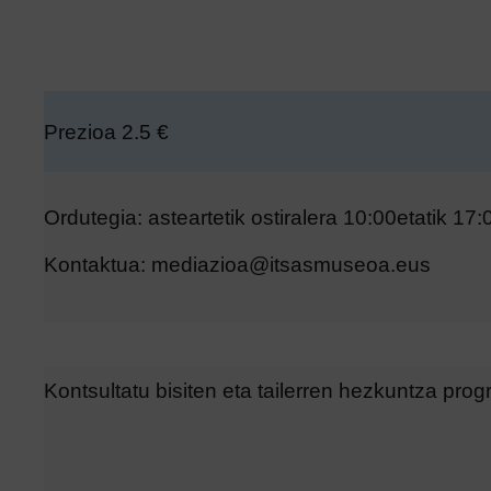
Prezioa 2.5 €
Ordutegia: asteartetik ostiralera 10:00etatik 17:
Kontaktua: mediazioa@itsasmuseoa.eus
Kontsultatu bisiten eta tailerren hezkuntza pro