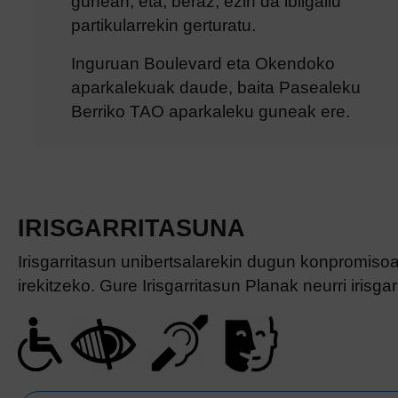
gunean, eta, beraz, ezin da ibilgailu
partikularrekin gerturatu.
Inguruan Boulevard eta Okendoko
aparkalekuak daude, baita Pasealeku
Berriko TAO aparkaleku guneak ere.
IRISGARRITASUNA
Irisgarritasun unibertsalarekin dugun konpromiso
irekitzeko. Gure Irisgarritasun Planak neurri irisg