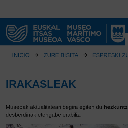
INICIO
ZURE BISITA
ESPRESKI Z
IRAKASLEAK
Museoak aktualitateari begira egiten du
hezkuntz
desberdinak etengabe erabiliz.