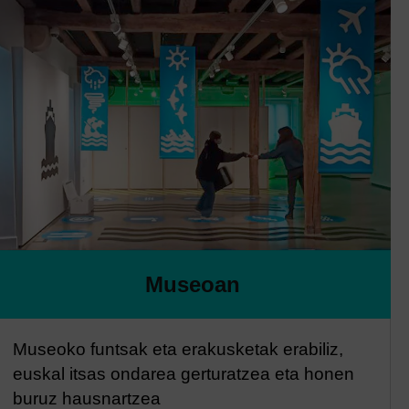
Museoan
Museoko funtsak eta erakusketak erabiliz,
euskal itsas ondarea gerturatzea eta honen
buruz hausnartzea