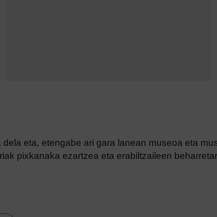
a dela eta, etengabe ari gara lanean museoa eta mu
arriak pixkanaka ezartzea eta erabiltzaileen beharretar