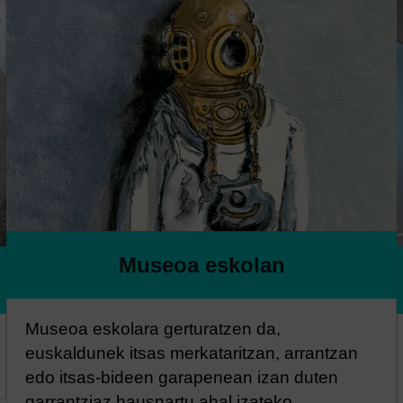
Museoa eskolan
Museoa eskolara gerturatzen da,
euskaldunek itsas merkataritzan, arrantzan
edo itsas-bideen garapenean izan duten
garrantziaz hausnartu ahal izateko.