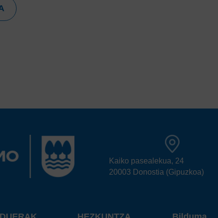
A
Kaiko pasealekua, 24
20003 Donostia (Gipuzkoa)
RDUERAK
HEZKUNTZA
Bilduma