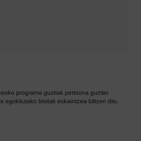
seoko programa guztiak pertsona guztiei
a egokitutako bisitak eskaintzea biltzen ditu.