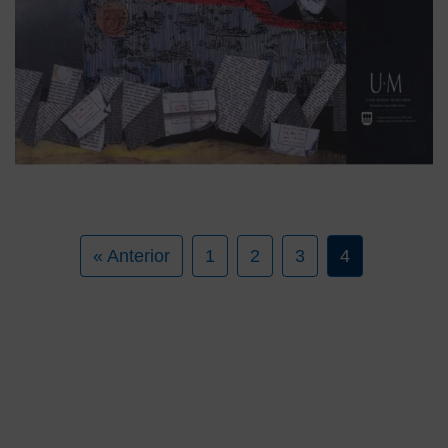
« Anterior
1
2
3
4