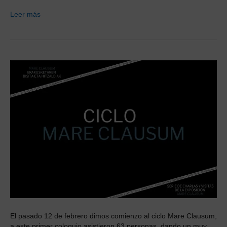
Leer más
El pasado 12 de febrero dimos comienzo al ciclo Mare Clausum,
a este primer coloquio asistieron 63 personas, dando un muy