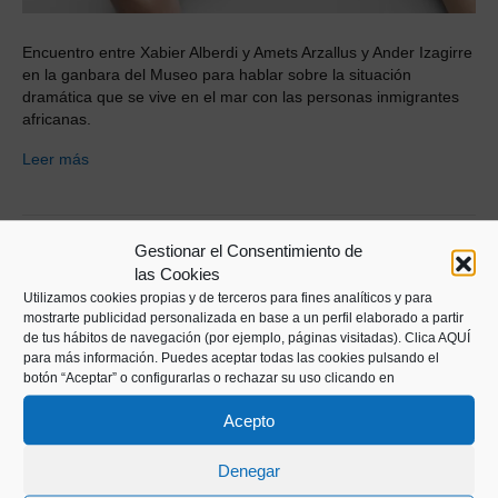
Encuentro entre Xabier Alberdi y Amets Arzallus y Ander Izagirre
en la ganbara del Museo para hablar sobre la situación
dramática que se vive en el mar con las personas inmigrantes
africanas.
Leer más
Gestionar el Consentimiento de
las Cookies
Utilizamos cookies propias y de terceros para fines analíticos y para
mostrarte publicidad personalizada en base a un perfil elaborado a partir
de tus hábitos de navegación (por ejemplo, páginas visitadas).
Clica AQUÍ
para más información. Puedes aceptar todas las cookies pulsando el
botón “Aceptar” o configurarlas o rechazar su uso clicando en
Acepto
Denegar