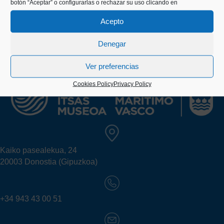
botón “Aceptar” o configurarlas o rechazar su uso clicando en
Acepto
Denegar
Ver preferencias
Cookies Policy
Privacy Policy
Kaiko pasealekua, 24
20003 Donostia (Gipuzkoa)
+34 943 43 00 51