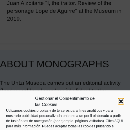
Juan Aizpitarte "I, the traitor. Review of the
personage Lope de Aguirre" at the Museum in
2019.
ABOUT MONOGRAPHS
The Untzi Museoa carries out an editorial activity
(books and brochures) mainly linked to the
Gestionar el Consentimiento de
temporary exhibitions it produces. The effort to
las Cookies
maintain a continuous and quality editorial
Utilizamos cookies propias y de terceros para fines analíticos y para
production is, without a doubt, one of the distinctive
mostrarte publicidad personalizada en base a un perfil elaborado a partir
de tus hábitos de navegación (por ejemplo, páginas visitadas).
Clica AQUÍ
marks of this Museum.
para más información. Puedes aceptar todas las cookies pulsando el