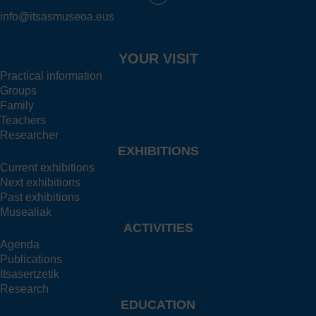
info@itsasmuseoa.eus
YOUR VISIT
Practical information
Groups
Family
Teachers
Researcher
EXHIBITIONS
Current exhibitions
Next exhibitions
Past exhibitions
Musealiak
ACTIVITIES
Agenda
Publications
Itsasertzetik
Research
EDUCATION