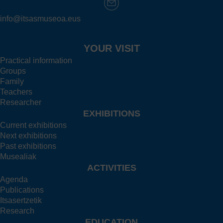
info@itsasmuseoa.eus
YOUR VISIT
Practical information
Groups
Family
Teachers
Researcher
EXHIBITIONS
Current exhibitions
Next exhibitions
Past exhibitions
Musealiak
ACTIVITIES
Agenda
Publications
Itsasertzetik
Research
EDUCATION