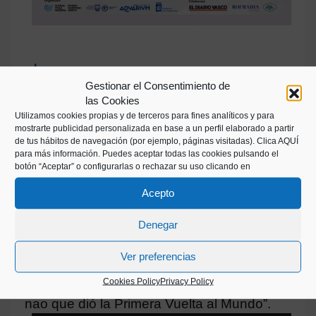
Download press release
Gestionar el Consentimiento de
las Cookies
Utilizamos cookies propias y de terceros para fines analíticos y para
Download images or folder in .zip
mostrarte publicidad personalizada en base a un perfil elaborado a partir
de tus hábitos de navegación (por ejemplo, páginas visitadas).
Clica AQUÍ
para más información. Puedes aceptar todas las cookies pulsando el
botón “Aceptar” o configurarlas o rechazar su uso clicando en
25/06/2021 - EXPOSICIÓN TEMPORAL
Acepto
24H. Un día en La Victoria
Denegar
El Euskal Itsas Museoa presenta la
Ver preferencias
exposición “24H. Un día en la Victoria”
Cookies Policy
Privacy Policy
que invita a vivir un día y una noche en la
nao que dió la Primera Vuelta al Mundo”.