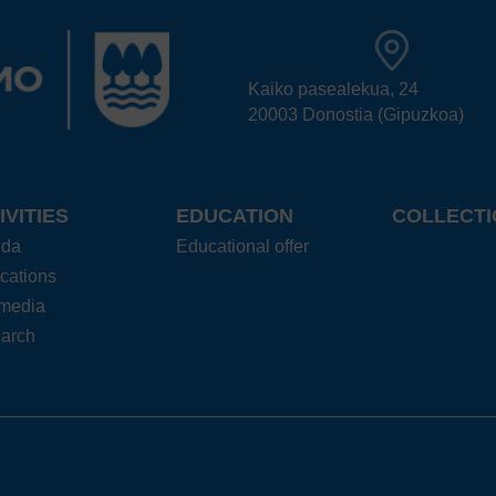
Kaiko pasealekua, 24
20003 Donostia (Gipuzkoa)
IVITIES
EDUCATION
COLLECTI
nda
Educational offer
cations
imedia
arch