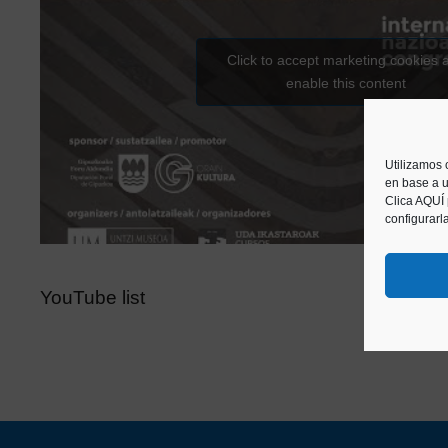
Click to accept marketing cookies 
enable this content
Utilizamos 
en base a u
Clica AQUÍ
configurarl
YouTube list