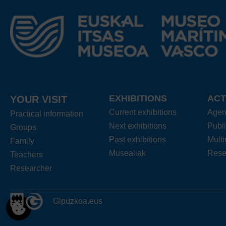
EXHIBITIONS
ACT
YOUR VISIT
Current exhibitions
Age
Practical information
Next exhibitions
Publi
Groups
Past exhibitions
Mult
Family
Musealiak
Rese
Teachers
Researcher
Gipuzkoa.eus