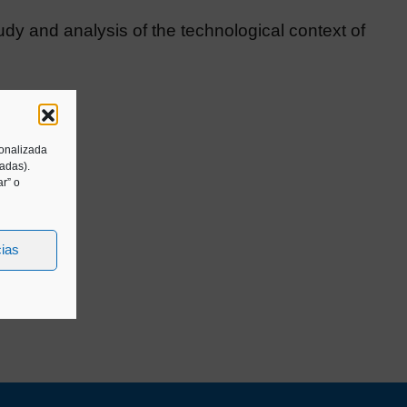
udy and analysis of the technological context of
sonalizada
tadas).
r” o
cias