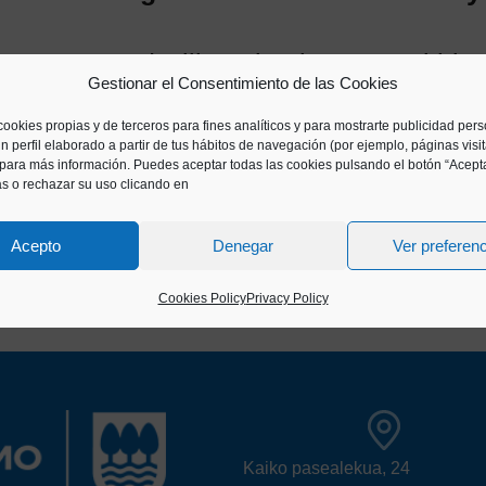
 request and will get back to you within 
Gestionar el Consentimiento de las Cookies
rs are from Tuesday to Saturday betw
cookies propias y de terceros para fines analíticos y para mostrarte publicidad per
ber that the Museum is closed on Mo
n perfil elaborado a partir de tus hábitos de navegación (por ejemplo, páginas visi
para más información. Puedes aceptar todas las cookies pulsando el botón “Acepta
See you soon!
as o rechazar su uso clicando en
Acepto
Denegar
Ver preferen
Cookies Policy
Privacy Policy
Kaiko pasealekua, 24