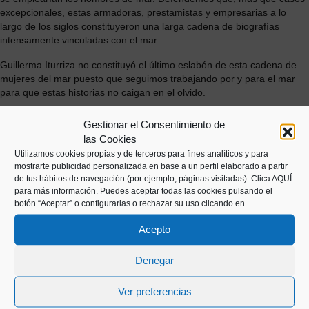
excepcionales, estas armadoras, prestamistas y empresarias a lo
largo de los siglos constituyeron una larga cadena de biografías
intensamente vinculadas con el mar.
Guillerma Iturriza no constituyó el último eslabón de esta cadena de
mujeres del mar puesto que seguimos trabajando por y para el mar
para que estas historias no caigan en el olvido.
Gestionar el Consentimiento de
DESCARGAR PDF
las Cookies
Mujeres del mar
Utilizamos cookies propias y de terceros para fines analíticos y para
mostrarte publicidad personalizada en base a un perfil elaborado a partir
de tus hábitos de navegación (por ejemplo, páginas visitadas).
Clica AQUÍ
para más información. Puedes aceptar todas las cookies pulsando el
botón “Aceptar” o configurarlas o rechazar su uso clicando en
Acepto
Denegar
Ver preferencias
Kaiko pasealekua, 24