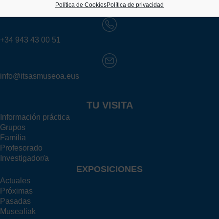
20003 Donostia (Gipuzkoa)
Política de Cookies
Política de privacidad
+34 943 43 00 51
info@itsasmuseoa.eus
TU VISITA
Información práctica
Grupos
Familia
Profesorado
Investigador/a
EXPOSICIONES
Actuales
Próximas
Pasadas
Musealiak