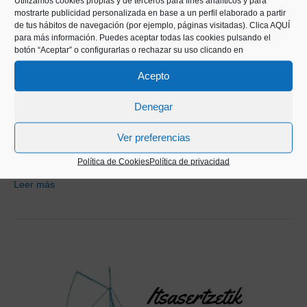
Utilizamos cookies propias y de terceros para fines analíticos y para
mostrarte publicidad personalizada en base a un perfil elaborado a partir
de tus hábitos de navegación (por ejemplo, páginas visitadas).
Clica AQUÍ
para más información. Puedes aceptar todas las cookies pulsando el
botón “Aceptar” o configurarlas o rechazar su uso clicando en
Acepto
Denegar
Hemos acudido al Mercado de la Bretxa para recoger los
Ver preferencias
testimonios y reflexiones aportados por un vendedor de
pescado en relación a los efectos de esta crisis.
Política de Cookies
Política de privacidad
Leer más