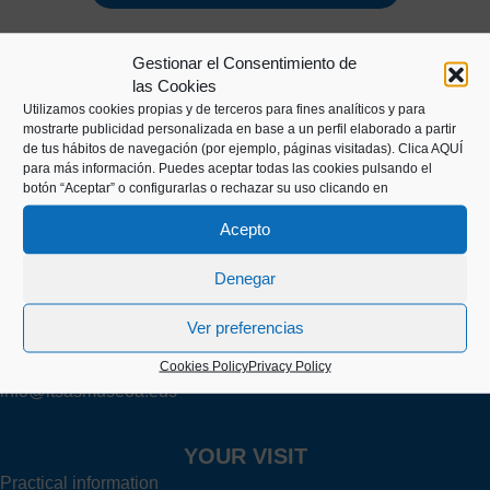
Gestionar el Consentimiento de
las Cookies
Utilizamos cookies propias y de terceros para fines analíticos y para
mostrarte publicidad personalizada en base a un perfil elaborado a partir
de tus hábitos de navegación (por ejemplo, páginas visitadas).
Clica AQUÍ
para más información. Puedes aceptar todas las cookies pulsando el
botón “Aceptar” o configurarlas o rechazar su uso clicando en
Kaiko pasealekua, 24
Acepto
20003 Donostia (Gipuzkoa)
Denegar
+34 943 43 00 51
Ver preferencias
Cookies Policy
Privacy Policy
info@itsasmuseoa.eus
YOUR VISIT
Practical information