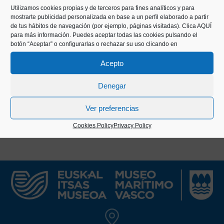
such as Kiriko, Aita Manuel, Matxet, and Manuel
Utilizamos cookies propias y de terceros para fines analíticos y para
mostrarte publicidad personalizada en base a un perfil elaborado a partir
Olaizola.
de tus hábitos de navegación (por ejemplo, páginas visitadas).
Clica AQUÍ
para más información. Puedes aceptar todas las cookies pulsando el
The publication was edited for nearly 40 years,
botón “Aceptar” o configurarlas o rechazar su uso clicando en
except for the period between 1935 and 1942, and
Acepto
had a brief third edition in 1992.
Denegar
Ver preferencias
Cookies Policy
Privacy Policy