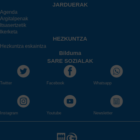
JARDUERAK
Agenda
Argitalpenak
Itsasertzetik
Ikerketa
HEZKUNTZA
Hezkuntza eskaintza
Bilduma
SARE SOZIALAK
Twitter
Facebook
Whatsapp
Instagram
Youtube
Newsletter