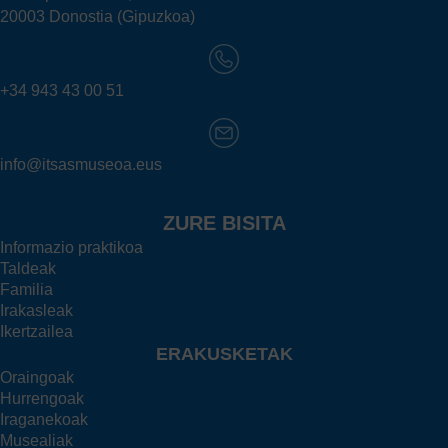
20003 Donostia (Gipuzkoa)
+34 943 43 00 51
info@itsasmuseoa.eus
ZURE BISITA
Informazio praktikoa
Taldeak
Familia
Irakasleak
Ikertzailea
ERAKUSKETAK
Oraingoak
Hurrengoak
Iraganekoak
Musealiak