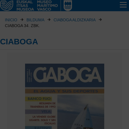
INICIO
BILDUMA
CIABOGA ALDIZKARIA
CIABOGA 34. ZBK.
CIABOGA