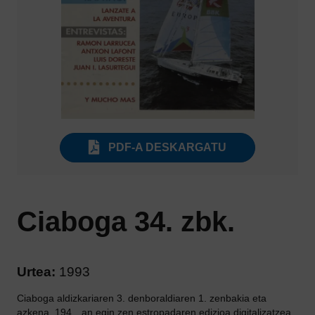
PDF-A DESKARGATU
Ciaboga 34. zbk.
Urtea:
1993
Ciaboga aldizkariaren 3. denboraldiaren 1. zenbakia eta
azkena. 194…an egin zen estropadaren edizioa digitalizatzea.