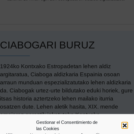
CIABOGARI BURUZ
1924ko Kontxako Estropadetan lehen aldiz
argitaratua, Ciaboga aldizkaria Espainia osoan
arraun munduan espezializatutako lehen aldizkaria
da. Ciabogak urtez-urte bildutako eduki horiek, gure
itsas historia aztertzeko lehen mailako iturria
osatzen dute. Lehen aletik hasita, XIX. mende
amaieraz geroztik jokatutako Kontxako
Gestionar el Consentimiento de
Estropadetako palmaresa edo euskal
las Cookies
estropadetako patroi mitikoak diren Kiriko, Aita